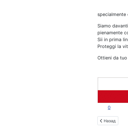
specialmente q
Siamo davanti
pienamente co
Sii in prima l
Proteggi la vit
Ottieni da tuo 
0
Предыдущий: 
Назад