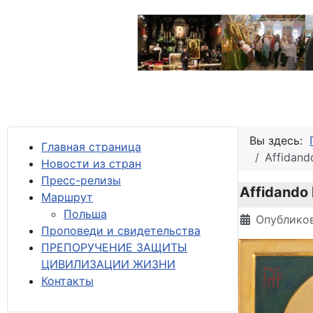
Вы здесь:
Главная страница
Affidando
Новости из стран
Пресс-релизы
Affidando l
М
аршрут
Польша
Информация 
Опубликов
Проповеди и свидетельства
ПРЕПОРУЧЕНИЕ ЗАЩИТЫ
ЦИВИЛИЗАЦИИ ЖИЗНИ
Контакты