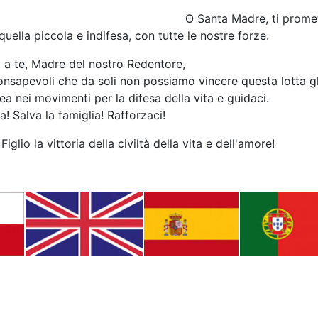
O Santa Madre, ti prome
uella piccola e indifesa, con tutte le nostre forze.
 a te, Madre del nostro Redentore,
nsapevoli che da soli non possiamo vincere questa lotta g
inea nei movimenti per la difesa della vita e guidaci.
a! Salva la famiglia! Rafforzaci!
Figlio la vittoria della civiltà della vita e dell'amore!
Маршрут паломничества по России и Казахстану