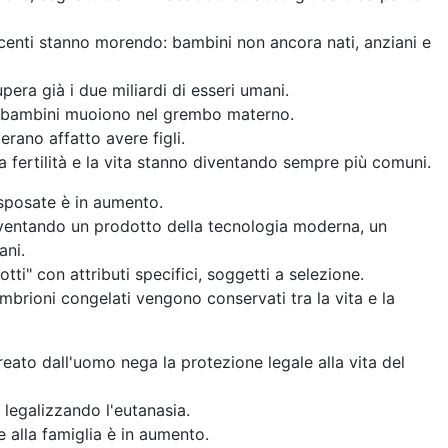
centi stanno morendo: bambini non ancora nati, anziani e
upera già i due miliardi di esseri umani.
0 bambini muoiono nel grembo materno.
rano affatto avere figli.
a fertilità e la vita stanno diventando sempre più comuni.
e sposate è in aumento.
ventando un prodotto della tecnologia moderna, un
ani.
ti" con attributi specifici, soggetti a selezione.
embrioni congelati vengono conservati tra la vita e la
 creato dall'uomo nega la protezione legale alla vita del
legalizzando l'eutanasia.
 alla famiglia è in aumento.