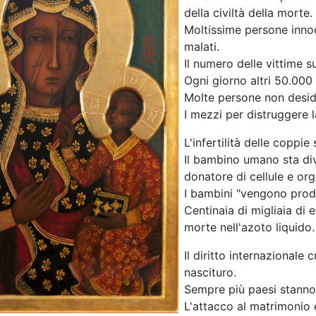
della civiltà della morte.
Moltissime persone inno
malati.
Il numero delle vittime s
Ogni giorno altri 50.00
Molte persone non deside
I mezzi per distruggere l
L'infertilità delle coppi
Il bambino umano sta di
donatore di cellule e org
I bambini "vengono prodot
Centinaia di migliaia di 
morte nell'azoto liquido.
Il diritto internazionale
nascituro.
Sempre più paesi stanno 
L'attacco al matrimonio e