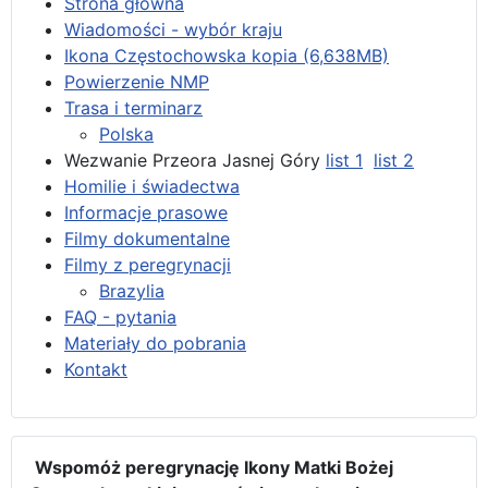
Strona główna
Wiadomości - wybór kraju
Ikona Częstochowska kopia (6,638MB)
Powierzenie NMP
Trasa i terminarz
Polska
Wezwanie Przeora Jasnej Góry
list 1
list 2
Homilie i świadectwa
Informacje prasowe
Filmy dokumentalne
Filmy z peregrynacji
Brazylia
FAQ - pytania
Materiały do pobrania
Kontakt
Wspomóż peregrynację Ikony Matki Bożej