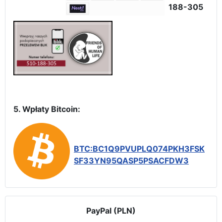
188-305
5. Wpłaty Bitcoin:
BTC:BC1Q9PVUPLQ074PKH3FSK
SF33YN95QASP5PSACFDW3
PayPal (PLN)