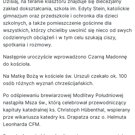
Dzisiaj, na teranie klasztoru znajduje się diecezjalny
zakład dokształcania, szkoła im. Edyty Stein, katolickie
gimnazjum oraz przedszkole i ochronka dla dzieci
szkolnych, a także pomieszczenie gościnne dla
wszystkich, którzy chcieliby uwolnić się nieco od swych
codziennych obciążeń i w tym celu szukają ciszy,
spotkania i rozmowy.
Następnie uroczyście wprowadzono Czarną Madonnę
do kościoła.
Na Matkę Bożą w kościele św. Urszuli czekało ok. 100
osób różnych wyznań chrześcijańskich.
Po odśpiewaniu brewiarzowej Modlitwy Południowej
nastąpiła Msza św., którą celebrował przewodniczący
kapituły katedralnej ks. Christoph Hübenthal, wspierany
prze wikariusza katedry ks. Drapatza oraz o. Helmuta
Leonharda CFM.