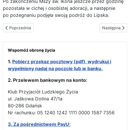
Po zakończeniu Mszy św. Ikona jeszcze przez godzinę
pozostała w cichej i osobistej adoracji, a następnie
po pożegnaniu podjęła swoją podróż do Lipska.
Poprzednia strona: W kościele św. Trójcy – Lipsk
Następna stron
Poprzednia
Następna
Wspomóż obronę życia
1.
Pobierz przekaz pocztowy (pdf), wydrukuj i
wypełniony nadaj na poczcie lub w banku.
2. Przelewem bankowym na konto:
Klub Przyjaciół Ludzkiego Życia
ul. Jaśkowa Dolina 47/1a
80-286 Gdańsk
Nr rachunku: 05 1240 1242 1111 0000 1587 7356
3.
Za pośrednictwem PayU: