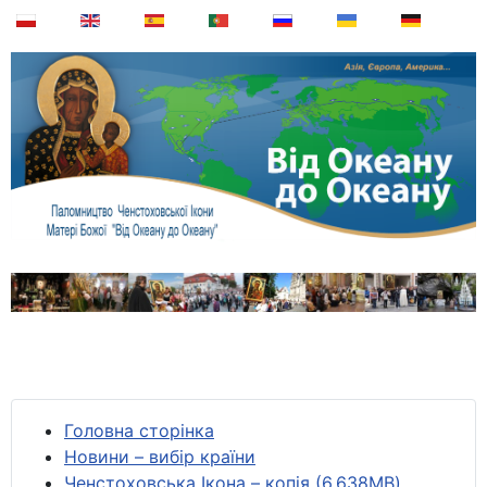
Головна сторінка
Новини – вибір країни
Ченстоховська Ікона – копія (6,638MB)