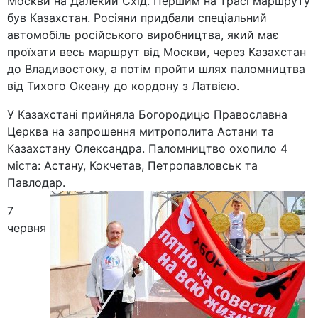
Москви на Далекий Схід. Першим на трасі маршруту
був Казахстан. Росіяни придбали спеціальний
автомобіль російського виробництва, який має
проїхати весь маршрут від Москви, через Казахстан
до Владивостоку, а потім пройти шлях паломництва
від Тихого Океану до кордону з Латвією.
У Казахстані прийняла Богородицю Православна
Церква на запрошення митрополита Астани та
Казахстану Олександра. Паломництво охопило 4
міста: Астану, Кокчетав, Петропавловськ та
Павлодар.
7
червня