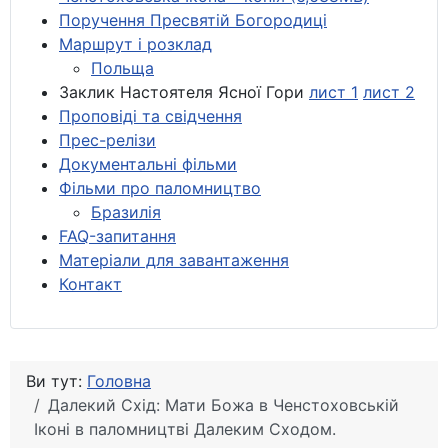
Поручення Пресвятій Богородиці
Маршрут і розклад
Польща
Заклик Настоятеля Ясної Гори
лист 1
лист 2
Проповіді та свідчення
Прес-релізи
Документальні фільми
Фільми про паломництво
Бразилія
FAQ-запитання
Матеріали для завантаження
Контакт
Ви тут:
Головна
Далекий Схід: Мати Божа в Ченстоховській
Іконі в паломництві Далеким Сходом.