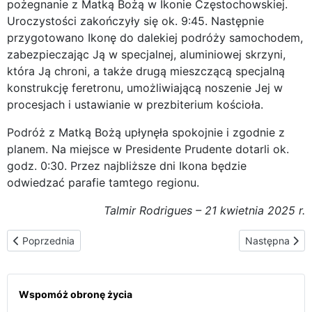
pożegnanie z Matką Bożą w Ikonie Częstochowskiej.
Uroczystości zakończyły się ok. 9:45. Następnie
przygotowano Ikonę do dalekiej podróży samochodem,
zabezpieczając Ją w specjalnej, aluminiowej skrzyni,
która Ją chroni, a także drugą mieszczącą specjalną
konstrukcję feretronu, umożliwiającą noszenie Jej w
procesjach i ustawianie w prezbiterium kościoła.
Podróż z Matką Bożą upłynęła spokojnie i zgodnie z
planem. Na miejsce w Presidente Prudente dotarli ok.
godz. 0:30. Przez najbliższe dni Ikona będzie
odwiedzać parafie tamtego regionu.
Talmir Rodrigues – 21 kwietnia 2025 r.
Poprzednia strona: Wizyta Czarnej Madonny w kaplicy Stowarzy
Następna stron
Poprzednia
Następna
Wspomóż obronę życia