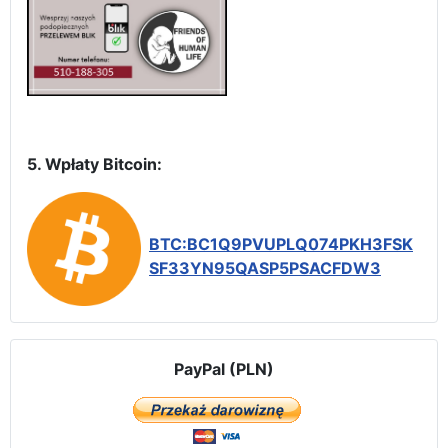
5. Wpłaty Bitcoin:
BTC:BC1Q9PVUPLQ074PKH3FSK
SF33YN95QASP5PSACFDW3
PayPal (PLN)