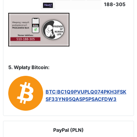
188-305
5. Wpłaty Bitcoin:
BTC:BC1Q9PVUPLQ074PKH3FSK
SF33YN95QASP5PSACFDW3
PayPal (PLN)