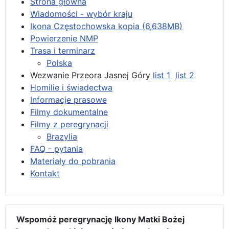
Strona główna
Wiadomości - wybór kraju
Ikona Częstochowska kopia (6,638MB)
Powierzenie NMP
Trasa i terminarz
Polska
Wezwanie Przeora Jasnej Góry
list 1
list 2
Homilie i świadectwa
Informacje prasowe
Filmy dokumentalne
Filmy z peregrynacji
Brazylia
FAQ - pytania
Materiały do pobrania
Kontakt
Wspomóż peregrynację Ikony Matki Bożej