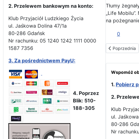
Tłumy żegnał
2. Przelewem bankowym na konto:
„Life Mobilu”.
Klub Przyjaciół Ludzkiego Życia
na pożegnanie
ul. Jaśkowa Dolina 47/1a
80-286 Gdańsk
0
Nr rachunku: 05 1240 1242 1111 0000
1587 7356
Poprzednia str
Poprzednia
3.
Za pośrednictwem PayU:
Wspomóż obr
1.
Pobierz p
4. Poprzez
2. Przelew
Blik: 510-
188-305
Klub Przyja
ul. Jaśkowa
80-286 Gd
Nr rachunku