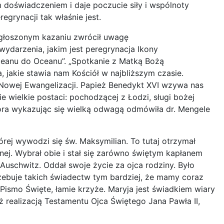
doświadczeniem i daje poczucie siły i wspólnoty
regrynacji tak właśnie jest.
głoszonym kazaniu zwrócił uwagę
darzenia, jakim jest peregrynacja Ikony
eanu do Oceanu”. „Spotkanie z Matką Bożą
 jakie stawia nam Kościół w najbliższym czasie.
owej Ewangelizacji. Papież Benedykt XVI wzywa nas
e wielkie postaci: pochodzącej z Łodzi, sługi bożej
tóra wykazując się wielką odwagą odmówiła dr. Mengele
órej wywodzi się św. Maksymilian. To tutaj otrzymał
nej. Wybrał obie i stał się zarówno świętym kapłanem
 Auschwitz. Oddał swoje życie za ojca rodziny. Było
zebuje takich świadectw tym bardziej, że mamy coraz
 Pismo Święte, łamie krzyże. Maryja jest świadkiem wiary
ież realizacją Testamentu Ojca Świętego Jana Pawła II,