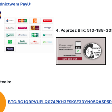
ednictwem PayU:
4. Poprzez Blik: 510-188-30
tcoin:
BTC:BC1Q9PVUPLQ074PKH3FSKSF33YN95QASP5