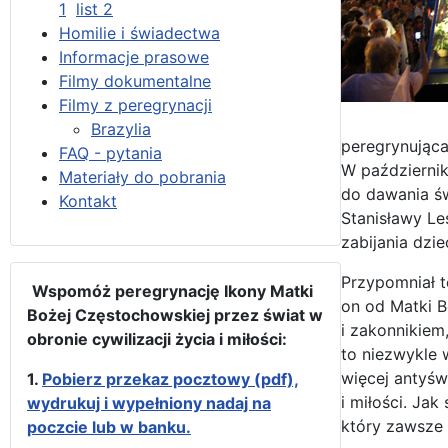
1
list 2
Homilie i świadectwa
Informacje prasowe
Filmy dokumentalne
Filmy z peregrynacji
Brazylia
peregrynująca
FAQ - pytania
W październi
Materiały do pobrania
do dawania św
Kontakt
Stanisławy Le
zabijania dzie
Przypomniał t
Wspomóż peregrynację Ikony Matki
on od Matki B
Bożej Częstochowskiej przez świat w
i zakonnikiem
obronie cywilizacji życia i miłości:
to niezwykle 
więcej antyśw
1.
Pobierz przekaz pocztowy (pdf),
i miłości. Jak
wydrukuj i wypełniony nadaj na
który zawsze 
poczcie lub w banku.