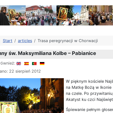
j:
Start
articles
Trasa peregrynacji w Chorwacji
ny św. Maksymiliana Kolbe – Pabianice
również:
no: 22 sierpień 2012
W pięknym kościele Naj
na Matkę Bożą w Ikonie
na czele. Po przywitani
Akatyst ku czci Najświęt
Śpiewanie pełnym głosem