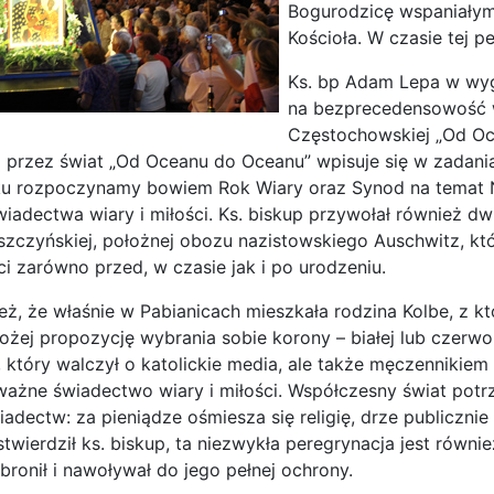
Bogurodzicę wspaniałym 
Kościoła. W czasie tej pe
Ks. bp Adam Lepa w wy
na bezprecedensowość wy
Częstochowskiej „Od Oc
 przez świat „Od Oceanu do Oceanu” wpisuje się w zadania,
ku rozpoczynamy bowiem Rok Wiary oraz Synod na temat N
iadectwa wiary i miłości. Ks. biskup przywołał również dwi
szczyńskiej, położnej obozu nazistowskiego Auschwitz, k
ci zarówno przed, w czasie jak i po urodzeniu.
eż, że właśnie w Pabianicach mieszkała rodzina Kolbe, z kt
ożej propozycję wybrania sobie korony – białej lub czerwo
, który walczył o katolickie media, ale także męczennikiem
ważne świadectwo wiary i miłości. Współczesny świat potr
iadectw: za pieniądze ośmiesza się religię, drze publicznie
 stwierdził ks. biskup, ta niezwykła peregrynacja jest równ
bronił i nawoływał do jego pełnej ochrony.