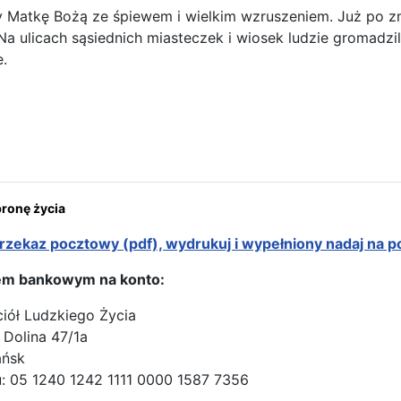
y Matkę Bożą ze śpiewem i wielkim wzruszeniem. Już po 
 Na ulicach sąsiednich miasteczek i wiosek ludzie gromadzili
.
ona: Uwaga! Zmiana godzin i planu na Jasnej Górze
onę życia
rzekaz pocztowy (pdf), wydrukuj i wypełniony nadaj na p
em bankowym na konto:
ciół Ludzkiego Życia
 Dolina 47/1a
ańsk
: 05 1240 1242 1111 0000 1587 7356