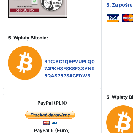
3.
Za pośr
5. Wpłaty Bitcoin:
BTC:BC1Q9PVUPLQ0
74PKH3FSKSF33YN9
5QASP5PSACFDW3
5. Wpłaty Bi
PayPal (PLN)
PayPal € (Euro)