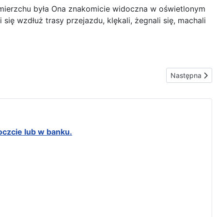
zmierzchu była Ona znakomicie widoczna w oświetlonym
 się wzdłuż trasy przejazdu, klękali, żegnali się, machali
Następna stron
Następna
oczcie lub w banku.