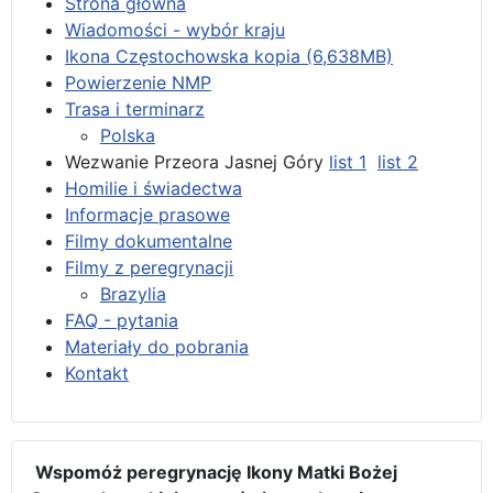
Strona główna
Wiadomości - wybór kraju
Ikona Częstochowska kopia (6,638MB)
Powierzenie NMP
Trasa i terminarz
Polska
Wezwanie Przeora Jasnej Góry
list 1
list 2
Homilie i świadectwa
Informacje prasowe
Filmy dokumentalne
Filmy z peregrynacji
Brazylia
FAQ - pytania
Materiały do pobrania
Kontakt
Wspomóż peregrynację Ikony Matki Bożej