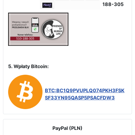
188-305
5. Wpłaty Bitcoin:
BTC:BC1Q9PVUPLQ074PKH3FSK
SF33YN95QASP5PSACFDW3
PayPal (PLN)