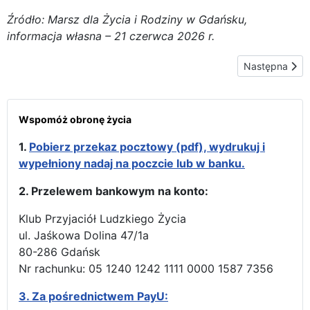
Źródło: Marsz dla Życia i Rodziny w Gdańsku,
informacja własna – 21 czerwca 2026 r.
Następna stron
Następna
Wspomóż obronę życia
1.
Pobierz przekaz pocztowy (pdf), wydrukuj i
wypełniony nadaj na poczcie lub w banku.
2. Przelewem bankowym na konto:
Klub Przyjaciół Ludzkiego Życia
ul. Jaśkowa Dolina 47/1a
80-286 Gdańsk
Nr rachunku: 05 1240 1242 1111 0000 1587 7356
3.
Za pośrednictwem PayU: