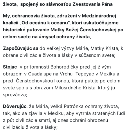
života, spojený so slávnosťou Zvestovania Pána
My, ochrancovia života, združení v Medzinárodnej
koalícii „Od oceánu k oceánu”, ktorí uskutočňujeme
historické putovanie Matky Božej Čenstochovskej po
celom svete na úmysel ochrany života,
Započúvajúc sa
do veľkej výzvy Márie, Matky Krista, k
obrane civilizácie života a lásky v súčasnom svete;
Stojac
v prítomnosti Bohorodičky pred jej živým
obrazom v Guadalupe na Vrchu Tepeyac v Mexiku a
pred Čenstochovskou Ikonou, ktorá putuje po celom
svete spolu s obrazom Milosrdného Krista, ktorý ju
sprevádza;
Dôverujúc
, že Mária, veľká Patrónka ochrany života,
tak, ako sa zjavila v Mexiku, aby vytrhla stratených ľudí
z pút civilizácie smrti, aj dnes ochráni ohrozenú
civilizáciu života a lásky;