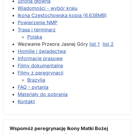
Strona główna
Wiadomości - wybór kraju
Ikona Częstochowska kopia (6,638MB)
Powierzenie NMP
Trasa i terminarz
Polska
Wezwanie Przeora Jasnej Góry
list 1
list 2
Homilie i świadectwa
Informacje prasowe
Filmy dokumentalne
Filmy z peregrynacji
Brazylia
FAQ - pytania
Materiały do pobrania
Kontakt
Wspomóż peregrynację Ikony Matki Bożej