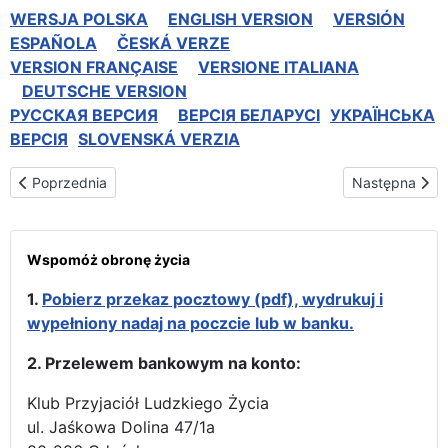
WERSJA POLSKA
ENGLISH VERSION
VERSIÓN
ESPAÑOLA
ČESKÁ VERZE
VERSION FRANÇAISE
VERSIONE ITALIANA
DEUTSCHE VERSION
РУССКАЯ BЕРСИЯ
BEPCIЯ БЕЛАРУСІ
УКРАЇНСЬКА
ВЕРСІЯ
SLOVENSKÁ VERZIA
Poprzednia strona: ПАЎСЮДНАЯ ДЭКЛАРАЦЫЯ АБ АБАРОНЕ 
Następna str
Poprzednia
Następna
Wspomóż obronę życia
1.
Pobierz przekaz pocztowy (pdf), wydrukuj i
wypełniony nadaj na poczcie lub w banku.
2. Przelewem bankowym na konto:
Klub Przyjaciół Ludzkiego Życia
ul. Jaśkowa Dolina 47/1a