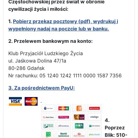
Częstochowskiej przez świat w obronie
cywilizacji życia i miłości:
1.
Pobierz przekaz pocztowy (pdf), wydrukuj i
wypełniony nadaj na poczcie lub w banku.
2. Przelewem bankowym na konto:
Klub Przyjaciół Ludzkiego Życia
ul. Jaśkowa Dolina 47/1a
80-286 Gdańsk
Nr rachunku: 05 1240 1242 1111 0000 1587 7356
3.
Za pośrednictwem PayU:
4.
Poprzez
Blik: 510-