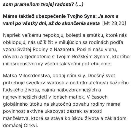
som prameňom tvojej radosti? (...)
Máme taktiež ubezpečenie Tvojho Syna:
Ja som s
vami po všetky dni, až do skončenia sveta
[Mt 28,20]
Napriek veľkému nepokoju, bolesti a smútku, ktoré nás
obklopujú, nás učíš žit v milujúcich sa rodinách podľa
vzoru Svätej Rodiny z Nazareta. Posilni našu vieru,
dôveru a zjednotenie s Tvojim Božským Synom, ktorého
milosrdenstvo my všetci tak veľmi potrebujeme.
Matka Milosrdenstva, dodaj nám sily. Dnešný svet
potrebuje svedkov svätosti a nedotknuteľnosti každého
ľudského života, najmä najbezbrannejších a
najnevinnejších detí v lonách matiek. V časoch
globálneho útoku na skutočnú povahu rodiny máme
povinnosť aktívne ukazovať zázrak sviatosti
manželstva, ktoré sa stáva kolískou života a základom
domácej Cirkvi.