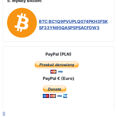
5. Wpłaty Bitcoin:
BTC:BC1Q9PVUPLQ074PKH3FSK
SF33YN95QASP5PSACFDW3
PayPal (PLN)
PayPal € (Euro)
0