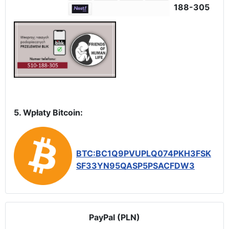
188-305
5. Wpłaty Bitcoin:
BTC:BC1Q9PVUPLQ074PKH3FSK
SF33YN95QASP5PSACFDW3
PayPal (PLN)