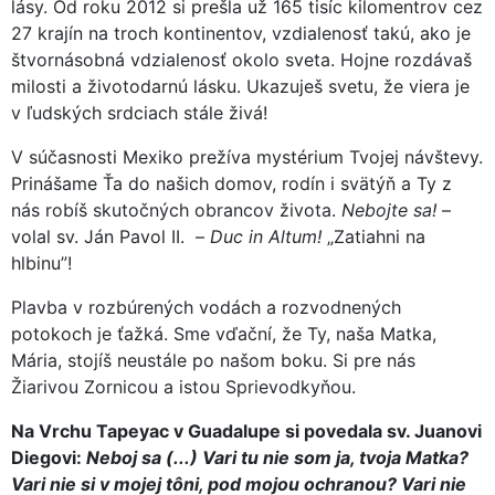
lásy. Od roku 2012 si prešla už 165 tisíc kilomentrov cez
27 krajín na troch kontinentov, vzdialenosť takú, ako je
štvornásobná vdzialenosť okolo sveta. Hojne rozdávaš
milosti a životodarnú lásku. Ukazuješ svetu, že viera je
v ľudských srdciach stále živá!
V súčasnosti Mexiko prežíva mystérium Tvojej návštevy.
Prinášame Ťa do našich domov, rodín i svätýň a Ty z
nás robíš skutočných obrancov života.
Nebojte sa!
–
volal sv. Ján Pavol II. –
Duc in Altum!
„Zatiahni na
hlbinu”!
Plavba v rozbúrených vodách a rozvodnených
potokoch je ťažká. Sme vďační, že Ty, naša Matka,
Mária, stojíš neustále po našom boku. Si pre nás
Žiarivou Zornicou a istou Sprievodkyňou.
Na Vrchu Tapeyac v Guadalupe si povedala sv. Juanovi
Diegovi:
Neboj sa (...) Vari tu nie som ja, tvoja Matka?
Vari nie si v mojej tôni, pod mojou ochranou? Vari nie