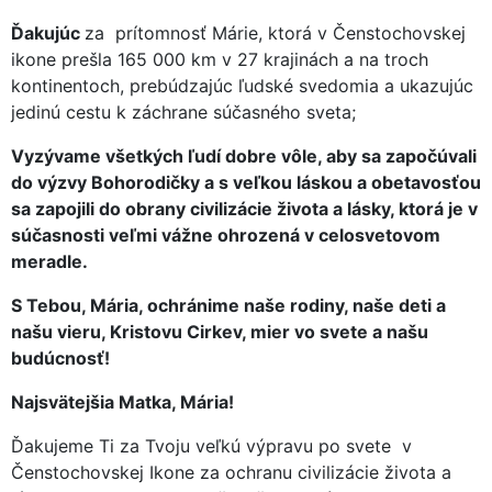
Ďakujúc
za prítomnosť Márie, ktorá v Čenstochovskej
ikone prešla 165 000 km v 27 krajinách a na troch
kontinentoch, prebúdzajúc ľudské svedomia a ukazujúc
jedinú cestu k záchrane súčasného sveta;
Vyzývame všetkých ľudí dobre vôle, aby sa započúvali
do výzvy Bohorodičky a s veľkou láskou a obetavosťou
sa zapojili do obrany civilizácie života a lásky, ktorá je v
súčasnosti veľmi vážne ohrozená v celosvetovom
meradle.
S Tebou, Mária, ochránime naše rodiny, naše deti a
našu vieru, Kristovu Cirkev, mier vo svete a našu
budúcnosť!
Najsvätejšia Matka, Mária!
Ďakujeme Ti za Tvoju veľkú výpravu po svete v
Čenstochovskej Ikone za ochranu civilizácie života a