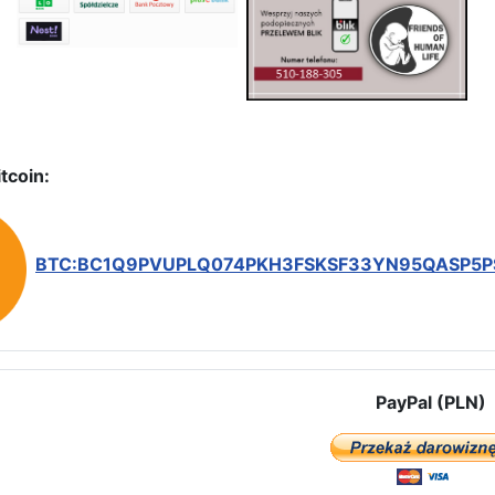
tcoin:
BTC:BC1Q9PVUPLQ074PKH3FSKSF33YN95QASP5
PayPal (PLN)