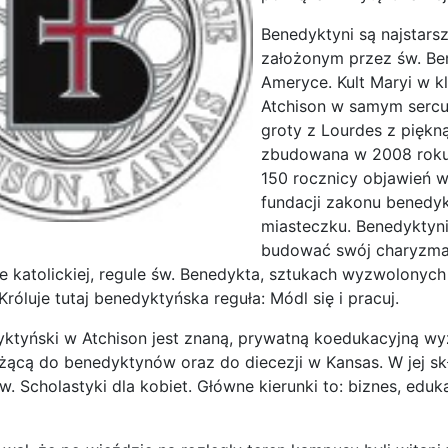
Benedyktyni są najstar
założonym przez św. Ben
Ameryce. Kult Maryi w 
Atchison w samym sercu
groty z Lourdes z piękną
zbudowana w 2008 roku
150 rocznicy objawień 
fundacji zakonu benedy
miasteczku. Benedyktyni 
budować swój charyzmat
ze katolickiej, regule św. Benedykta, sztukach wyzwolonych
 Króluje tutaj benedyktyńska reguła: Módl się i pracuj.
ktyński w Atchison jest znaną, prywatną koedukacyjną wy
eżącą do benedyktynów oraz do diecezji w Kansas. W jej 
. Scholastyki dla kobiet. Główne kierunki to: biznes, eduk