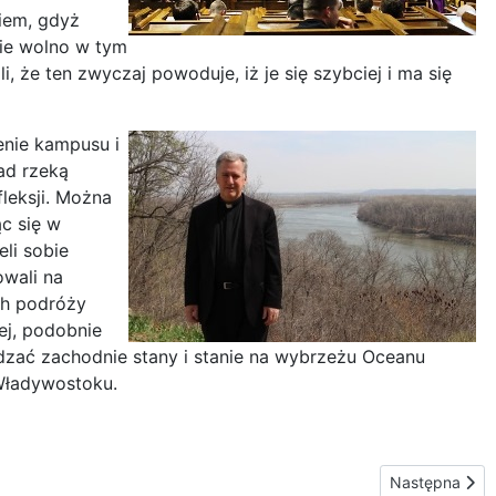
iem, gdyż
nie wolno w tym
 że ten zwyczaj powoduje, iż je się szybciej i ma się
enie kampusu i
ad rzeką
fleksji. Można
ąc się w
li sobie
owali na
ch podróży
ej, podobnie
dzać zachodnie stany i stanie na wybrzeżu Oceanu
Władywostoku.
Następna stron
Następna