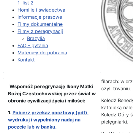
1
list 2
Homilie i świadectwa
Informacje prasowe
Filmy dokumentalne
Filmy z peregrynacji
Brazylia
FAQ - pytania
Materiały do pobrania
Kontakt
filarach: wier
Wspomóż peregrynację Ikony Matki
czyli trwaniu.
Bożej Częstochowskiej przez świat w
Koledż Benedy
obronie cywilizacji życia i miłości:
katolicką nal
1.
Pobierz przekaz pocztowy (pdf),
Koledż Góry św
wydrukuj i wypełniony nadaj na
pielęgniarki.
poczcie lub w banku.