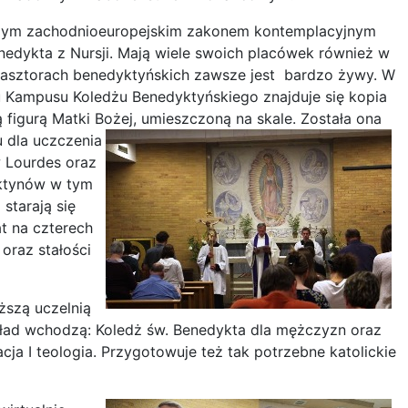
szym zachodnioeuropejskim zakonem kontemplacyjnym
edykta z Nursji. Mają wiele swoich placówek również w
klasztorach benedyktyńskich zawsze jest bardzo żywy. W
 Kampusu Koledżu Benedyktyńskiego znajduje się kopia
 figurą Matki Bożej, umieszczoną na skale.
Została ona
 dla uczczenia
w Lourdes oraz
ktynów w tym
starają się
 na czterech
 oraz stałości
ższą uczelnią
skład wchodzą: Koledż św. Benedykta dla mężczyzn oraz
acja I teologia. Przygotowuje też tak potrzebne katolickie