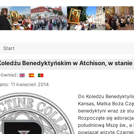
j:
Start
Koledżu Benedyktyńskim w Atchison, w stanie
również:
no: 11 kwiecień 2014
Do Koledżu Benedyktyńs
Kansas, Matka Boża Czę
benedyktyni wraz ze stud
Rozpoczęła się adoracja,
południową Mszę św., a 
powiązał wizytę Czarn