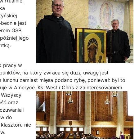
irtualnie,
ka
yńskiej
obecnie jest
gerem OSB,
 później jego
ntką.
o pracy w
 punktów, na który zwraca się dużą uwagę jest
s lunchu zamiast mięsa podano rybę, ponieważ był to
zuje w Ameryce. Ks. West i
Chris z zainteresowaniem
. Wszyscy
ość oraz
 czuwania i
ów do
klasztoru nie
ów.