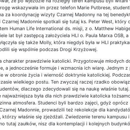
wał, że po wjeździe na rozległy teren kampusu byli witani w
rogę wskazywała im przez telefon Marie Putbrese, student
a za koordynację wizyty Czarnej Madonny na tej benedykt
i Czarnej Madonnie spotkali się tutaj ks. Peter West, który 
em Human Life International ds. misji, z o. Matthew Habi
ele lat był zastępcą założyciela HLI o. Paula Marxa OSB, a
yłączyła się także Molly, która niegdyś była w HLI praktyka
lili się wspólnie podczas Drogi Krzyżowej.
a charakter prawdziwie katolicki. Przygotowuje młodych d
e, a jednocześnie formuje i wzmacnia ich wiarę. Jednym z
 w obronie życia i wierność doktrynie katolickiej. Podcza
 czasie wielkiego postu. Ten zwyczaj raczej rzadko obowią
udentów, dlaczego zdecydowali się na naukę właśnie tutaj
że najważniejsza była dla nich prawdziwie katolicka tożsam
zinna atmosfera. Studenci byli bardzo zajęci, gdyż oprócz
 Czarnej Madonnie, prowadzili też rekolekcje dla kandydat
 którzy właśnie się zjeżdżali. Zwiedzenie terenu kampusu i 
łno tutaj zaułków, nisz dla kontemplacji i kolejnych budynk