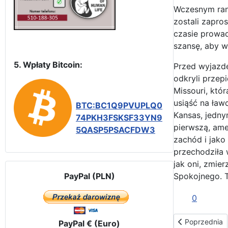
Wczesnym ran
zostali zapro
czasie prowad
szansę, aby w
5. Wpłaty Bitcoin:
Przed wyjazde
odkryli przep
Missouri, któr
usiąść na ław
BTC:BC1Q9PVUPLQ0
Kansas, jedny
74PKH3FSKSF33YN9
pierwszą, ame
5QASP5PSACFDW3
zachód i jako
przechodziła 
jak oni, zmie
PayPal (PLN)
Spokojnego. 
0
Poprzednia str
Poprzednia
PayPal € (Euro)