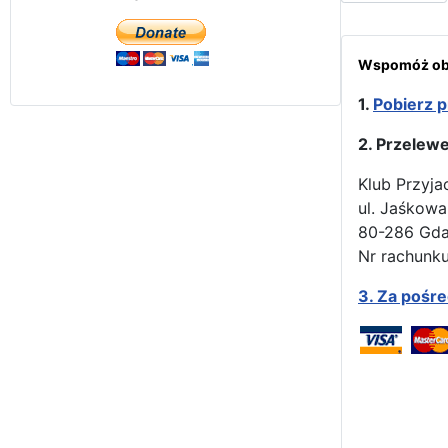
Wspomóż obr
1.
Pobierz p
2. Przelew
Klub Przyja
ul. Jaśkowa
80-286 Gd
Nr rachunku
3.
Za pośr