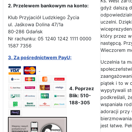
Ks. West żarto
2. Przelewem bankowym na konto:
gdyż dalszą d
odpowiedzialn
Klub Przyjaciół Ludzkiego Życia
uczelni. Dzięk
ul. Jaśkowa Dolina 47/1a
wiceprezydent
80-286 Gdańsk
który przez wi
Nr rachunku: 05 1240 1242 1111 0000
następcą. Prz
1587 7356
Wieczorem mod
3.
Za pośrednictwem PayU:
Uczelnia ta m
społeczeństwi
zaangażowanie
piątek i to w
4. Poprzez
wypytywali st
Blik: 510-
podkreślali, 
188-305
wspaniała rod
adoracji przy
bierzmowania,
jest łatwe. Pe