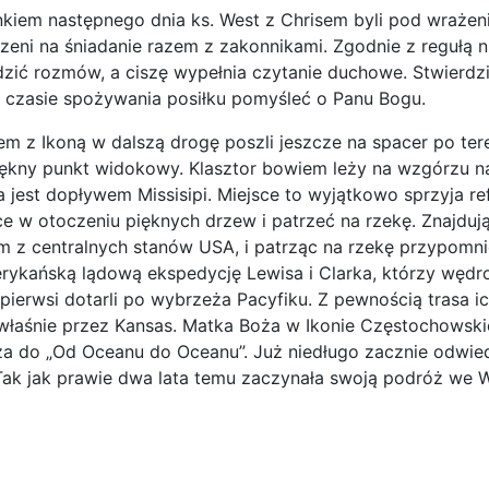
kiem następnego dnia ks. West z Chrisem byli pod wrażen
szeni na śniadanie razem z zakonnikami. Zgodnie z regułą 
zić rozmów, a ciszę wypełnia czytanie duchowe. Stwierdzili,
 czasie spożywania posiłku pomyśleć o Panu Bogu.
m z Ikoną w dalszą drogę poszli jeszcze na spacer po ter
iękny punkt widokowy. Klasztor bowiem leży na wzgórzu n
a jest dopływem Missisipi. Miejsce to wyjątkowo sprzyja re
ce w otoczeniu pięknych drzew i patrzeć na rzekę. Znajduj
m z centralnych stanów USA, i patrząc na rzekę przypomnie
rykańską lądową ekspedycję Lewisa i Clarka, którzy wędr
 pierwsi dotarli po wybrzeża Pacyfiku. Z pewnością trasa i
właśnie przez Kansas. Matka Boża w Ikonie Częstochowski
rza do „Od Oceanu do Oceanu”. Już niedługo zacznie odwie
Tak jak prawie dwa lata temu zaczynała swoją podróż we 
ona: Wielki Tydzień – wizyta w Polskiej Misji w Brampton, Kanada