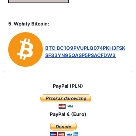
5. Wpłaty Bitcoin:
BTC:BC1Q9PVUPLQ074PKH3FSK
SF33YN95QASP5PSACFDW3
PayPal (PLN)
PayPal € (Euro)