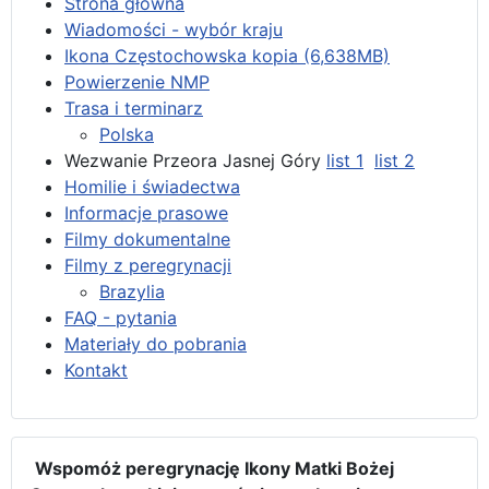
Strona główna
Wiadomości - wybór kraju
Ikona Częstochowska kopia (6,638MB)
Powierzenie NMP
Trasa i terminarz
Polska
Wezwanie Przeora Jasnej Góry
list 1
list 2
Homilie i świadectwa
Informacje prasowe
Filmy dokumentalne
Filmy z peregrynacji
Brazylia
FAQ - pytania
Materiały do pobrania
Kontakt
Wspomóż peregrynację Ikony Matki Bożej