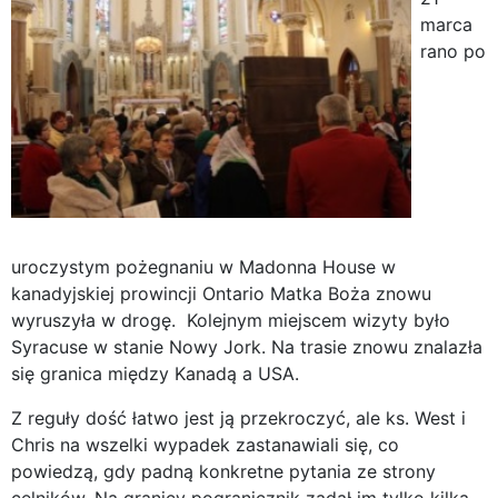
marca
rano po
uroczystym pożegnaniu w Madonna House w
kanadyjskiej prowincji Ontario Matka Boża znowu
wyruszyła w drogę. Kolejnym miejscem wizyty było
Syracuse w stanie Nowy Jork. Na trasie znowu znalazła
się granica między Kanadą a USA.
Z reguły dość łatwo jest ją przekroczyć, ale ks. West i
Chris na wszelki wypadek zastanawiali się, co
powiedzą, gdy padną konkretne pytania ze strony
celników. Na granicy pogranicznik zadał im tylko kilka