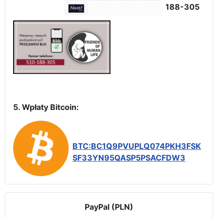
188-305
5. Wpłaty Bitcoin:
BTC:BC1Q9PVUPLQ074PKH3FSK
SF33YN95QASP5PSACFDW3
PayPal (PLN)