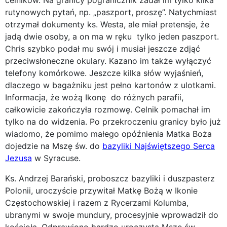
rutynowych pytań, np. „paszport, proszę”. Natychmiast
otrzymał dokumenty ks. Westa, ale miał pretensje, że
jadą dwie osoby, a on ma w ręku tylko jeden paszport.
Chris szybko podał mu swój i musiał jeszcze zdjąć
przeciwsłoneczne okulary. Kazano im także wyłączyć
telefony komórkowe. Jeszcze kilka słów wyjaśnień,
dlaczego w bagażniku jest pełno kartonów z ulotkami.
Informacja, że wożą Ikonę do różnych parafii,
całkowicie zakończyła rozmowę. Celnik pomachał im
tylko na do widzenia. Po przekroczeniu granicy było już
wiadomo, że pomimo małego opóźnienia Matka Boża
dojedzie na Mszę św. do
bazyliki Najświętszego Serca
Jezusa
w Syracuse.
Ks. Andrzej Barański, proboszcz bazyliki i duszpasterz
Polonii, uroczyście przywitał Matkę Bożą w Ikonie
Częstochowskiej i razem z Rycerzami Kolumba,
ubranymi w swoje mundury, procesyjnie wprowadził do
kościoła. Odprawiono bardzo uroczystą Mszę św.,