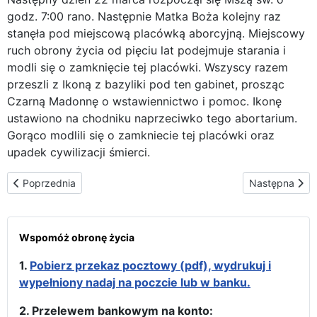
godz. 7:00 rano. Następnie Matka Boża kolejny raz
stanęła pod miejscową placówką aborcyjną. Miejscowy
ruch obrony życia od pięciu lat podejmuje starania i
modli się o zamknięcie tej placówki. Wszyscy razem
przeszli z Ikoną z bazyliki pod ten gabinet, prosząc
Czarną Madonnę o wstawiennictwo i pomoc. Ikonę
ustawiono na chodniku naprzeciwko tego abortarium.
Gorąco modlili się o zamkniecie tej placówki oraz
upadek cywilizacji śmierci.
Poprzednia strona: Spotkanie z Mary Wagner - Odwiedziny w więz
Następna stro
Poprzednia
Następna
Wspomóż obronę życia
1.
Pobierz przekaz pocztowy (pdf), wydrukuj i
wypełniony nadaj na poczcie lub w banku.
2. Przelewem bankowym na konto: