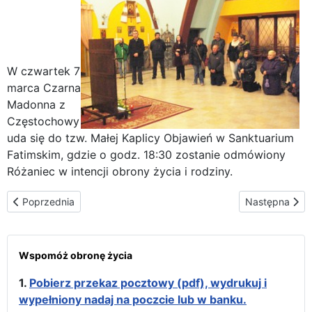
W czwartek 7
marca Czarna
Madonna z
Częstochowy
uda się do tzw. Małej Kaplicy Objawień w Sanktuarium
Fatimskim, gdzie o godz. 18:30 zostanie odmówiony
Różaniec w intencji obrony życia i rodziny.
Poprzednia strona: Różaniec w intencji obrony życia w Małej Kap
Następna stron
Poprzednia
Następna
Wspomóż obronę życia
1.
Pobierz przekaz pocztowy (pdf), wydrukuj i
wypełniony nadaj na poczcie lub w banku.