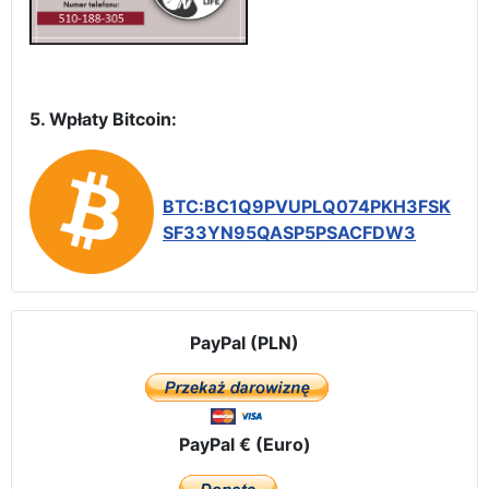
5. Wpłaty Bitcoin:
BTC:BC1Q9PVUPLQ074PKH3FSK
SF33YN95QASP5PSACFDW3
PayPal (PLN)
PayPal € (Euro)