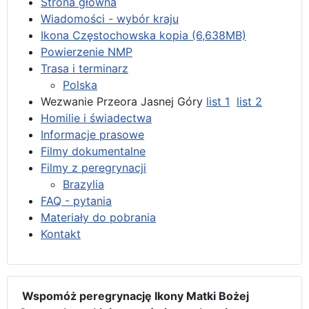
Strona główna
Wiadomości - wybór kraju
Ikona Częstochowska kopia (6,638MB)
Powierzenie NMP
Trasa i terminarz
Polska
Wezwanie Przeora Jasnej Góry
list 1
list 2
Homilie i świadectwa
Informacje prasowe
Filmy dokumentalne
Filmy z peregrynacji
Brazylia
FAQ - pytania
Materiały do pobrania
Kontakt
Wspomóż peregrynację Ikony Matki Bożej