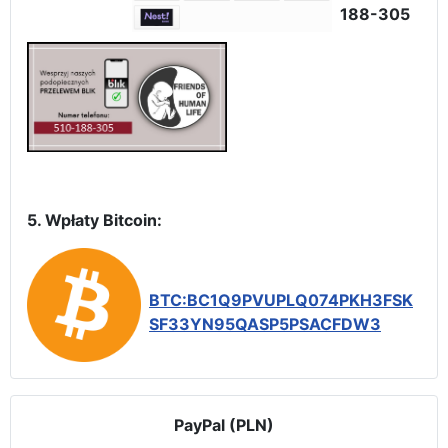
188-305
5. Wpłaty Bitcoin:
BTC:BC1Q9PVUPLQ074PKH3FSK
SF33YN95QASP5PSACFDW3
PayPal (PLN)